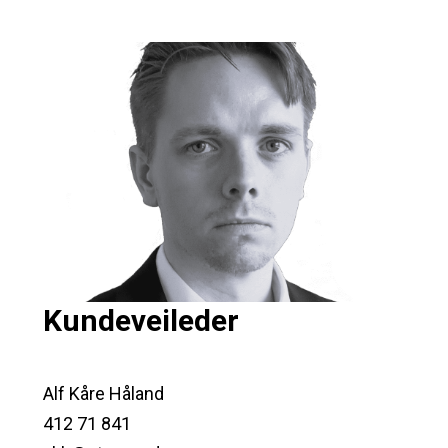
Kundeveileder
Alf Kåre Håland
412 71 841