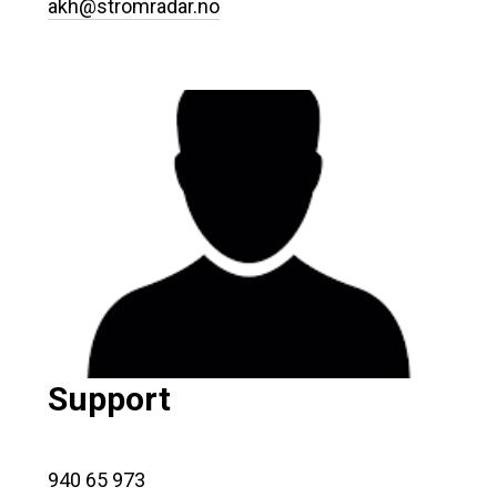
akh@stromradar.no
Support
940 65 973